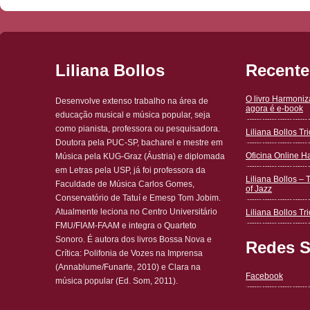
Liliana Bollos
Recente
O livro Harmoni
Desenvolve extenso trabalho na área de
agora é e-book
educação musical e música popular, seja
como pianista, professora ou pesquisadora.
Liliana Bollos T
Doutora pela PUC-SP, bacharel e mestre em
Oficina Online 
Música pela KUG-Graz (Áustria) e diplomada
em Letras pela USP, já foi professora da
Liliana Bollos – 
Faculdade de Música Carlos Gomes,
of Jazz
Conservatório de Tatuí e Emesp Tom Jobim.
Atualmente leciona no Centro Universitário
Liliana Bollos Tri
FMU/FIAM-FAAM e integra o Quarteto
Sonoro. É autora dos livros Bossa Nova e
Redes S
Crítica: Polifonia de Vozes na Imprensa
(Annablume/Funarte, 2010) e Clara na
Facebook
música popular (Ed. Som, 2011).