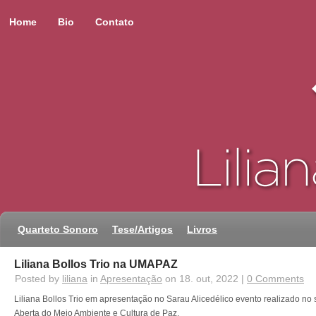
Home
Bio
Contato
Quarteto Sonoro
Tese/Artigos
Livros
Liliana Bollos Trio na UMAPAZ
Posted by
liliana
in
Apresentação
on 18. out, 2022 |
0 Comments
Liliana Bollos Trio em apresentação no Sarau Alicedélico evento realizado 
Aberta do Meio Ambiente e Cultura de Paz.