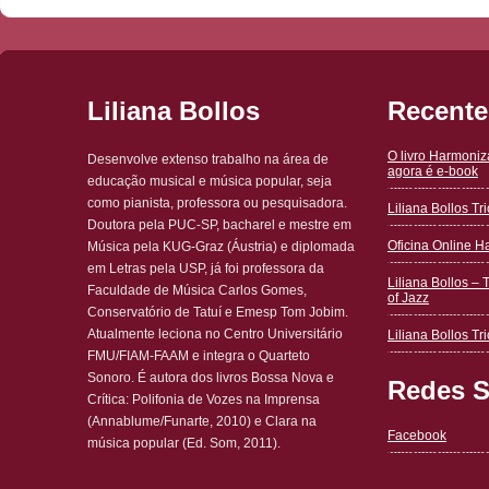
Liliana Bollos
Recente
O livro Harmoni
Desenvolve extenso trabalho na área de
agora é e-book
educação musical e música popular, seja
como pianista, professora ou pesquisadora.
Liliana Bollos T
Doutora pela PUC-SP, bacharel e mestre em
Oficina Online 
Música pela KUG-Graz (Áustria) e diplomada
em Letras pela USP, já foi professora da
Liliana Bollos – 
Faculdade de Música Carlos Gomes,
of Jazz
Conservatório de Tatuí e Emesp Tom Jobim.
Atualmente leciona no Centro Universitário
Liliana Bollos Tri
FMU/FIAM-FAAM e integra o Quarteto
Sonoro. É autora dos livros Bossa Nova e
Redes S
Crítica: Polifonia de Vozes na Imprensa
(Annablume/Funarte, 2010) e Clara na
Facebook
música popular (Ed. Som, 2011).