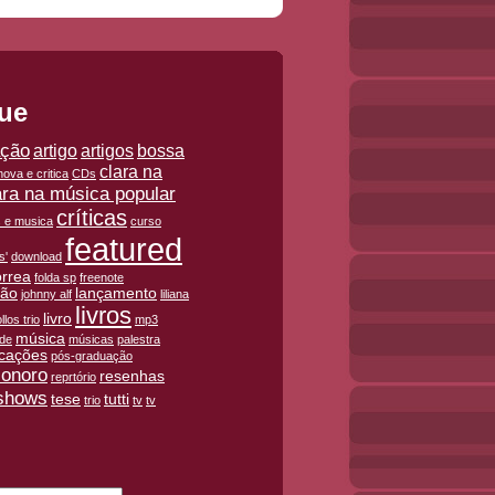
ue
ação
artigo
artigos
bossa
clara na
ova e critica
CDs
ara na música popular
críticas
is e musica
curso
featured
s'
download
orrea
folda sp
freenote
ção
lançamento
johnny alf
liliana
livros
livro
llos trio
mp3
música
ade
músicas
palestra
icações
pós-graduação
sonoro
resenhas
reprtório
shows
tese
tutti
trio
tv
tv