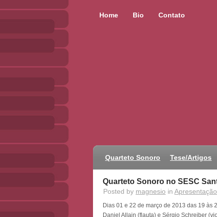
Home
Bio
Contato
Quarteto Sonoro
Tese/Artigos
Quarteto Sonoro no SESC San
Posted by
magnesio
in
Apresentação
Dias 01 e 22 de março de 2013 das 19 às 20
Daniel Allain (flauta) e Sérgio Schreiber (v