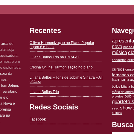
Recentes
Naveg
apresent
O livro Harmonização no Piano Popular
 área de
nova
agora é e-book
bossa n
lar, seja
cl
música
squisadora.
Liliana Bollos Trio na UMAPAZ
concertos
crit
 e mestre em
Oficina Online Harmonização no piano
 e diplomada
cursos
curso
ssora da
fernando c
Liliana Bollos – Tons de Jobim e Sinatra – All
harmoniza
omes,
of Jazz
 Tom Jobim.
bollos
Liliana bo
iversitário
Liliana Bollos Trio
mário de andr
publ
projetos
rteto
quarteto 
sa Nova e
Redes Sociais
show
sesc
mprensa
cultura
ara na
Facebook
.
Busca
Pesquisar