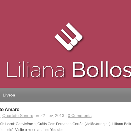
Livros
to Amaro
,
Quarteto Sonoro
on 22. fev, 2013 |
0 Comments
h Local: Convivência, Grátis Com Fernando Corrêa (violão/arranjos), Liliana Bollo
ioloncelo). Visite o meu canal no Youtube.