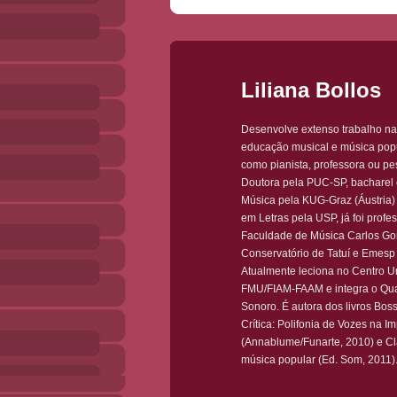
Liliana Bollos
Desenvolve extenso trabalho na
educação musical e música popu
como pianista, professora ou pe
Doutora pela PUC-SP, bacharel
Música pela KUG-Graz (Áustria)
em Letras pela USP, já foi profe
Faculdade de Música Carlos G
Conservatório de Tatuí e Emesp
Atualmente leciona no Centro Un
FMU/FIAM-FAAM e integra o Qua
Sonoro. É autora dos livros Bos
Crítica: Polifonia de Vozes na I
(Annablume/Funarte, 2010) e Cl
música popular (Ed. Som, 2011)