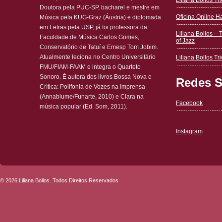
Liliana Bollos T
Doutora pela PUC-SP, bacharel e mestre em
Oficina Online 
Música pela KUG-Graz (Áustria) e diplomada
em Letras pela USP, já foi professora da
Liliana Bollos – 
Faculdade de Música Carlos Gomes,
of Jazz
Conservatório de Tatuí e Emesp Tom Jobim.
Atualmente leciona no Centro Universitário
Liliana Bollos Tri
FMU/FIAM-FAAM e integra o Quarteto
Sonoro. É autora dos livros Bossa Nova e
Redes S
Crítica: Polifonia de Vozes na Imprensa
(Annablume/Funarte, 2010) e Clara na
Facebook
música popular (Ed. Som, 2011).
Instagram
© 2026 Liliana Bollos. Todos Direitos Reservados.