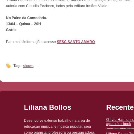
“Canto Equilíbrio entre Corpo e Som” (Princípios da Fisiologia Vocal), de sua
autoria com Claudia Pacheco, todos pela editora Irmãos Vitale.
No Palco da Comedoria.
13/04 – Quinta – 20H
Grátis
Para mais informações acesse
SESC SANTO AMARO
Tags:
shows
Liliana Bollos
Recente
O livro Harmoni
Desenvolve extenso trabalho na área de
agora é e-book
educação musical e música popular, seja
como pianista, professora ou pesquisadora.