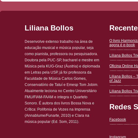
Liliana Bollos
Recente
O livro Harmoni
Desenvolve extenso trabalho na área de
agora é e-book
educação musical e música popular, seja
como pianista, professora ou pesquisadora.
Liliana Bollos T
Doutora pela PUC-SP, bacharel e mestre em
Oficina Online 
Música pela KUG-Graz (Áustria) e diplomada
em Letras pela USP, já foi professora da
Liliana Bollos – 
Faculdade de Música Carlos Gomes,
of Jazz
Conservatório de Tatuí e Emesp Tom Jobim.
Atualmente leciona no Centro Universitário
Liliana Bollos Tri
FMU/FIAM-FAAM e integra o Quarteto
Sonoro. É autora dos livros Bossa Nova e
Redes S
Crítica: Polifonia de Vozes na Imprensa
(Annablume/Funarte, 2010) e Clara na
Facebook
música popular (Ed. Som, 2011).
Instagram