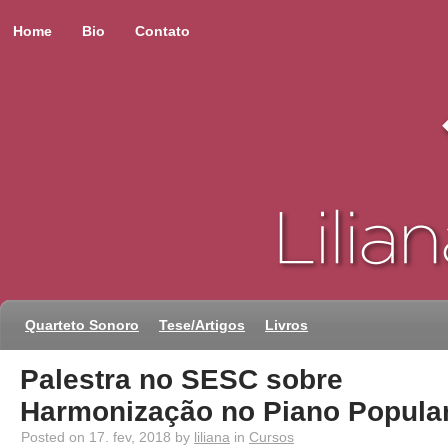
Home
Bio
Contato
Quarteto Sonoro
Tese/Artigos
Livros
Palestra no SESC sobre
Harmonização no Piano Popula
Posted on 17. fev, 2018 by
liliana
in
Cursos