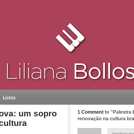
Livros
ova: um sopro
1 Comment
to “Palestra
renovação na cultura bra
cultura