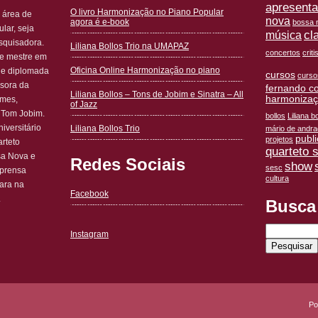
apresent
O livro Harmonização no Piano Popular
 área de
nova
agora é e-book
bossa n
lar, seja
cl
música
squisadora.
Liliana Bollos Trio na UMAPAZ
concertos
crit
 e mestre em
Oficina Online Harmonização no piano
 e diplomada
cursos
curso
ssora da
fernando c
Liliana Bollos – Tons de Jobim e Sinatra – All
harmoniza
omes,
of Jazz
 Tom Jobim.
bollos
Liliana bo
iversitário
Liliana Bollos Trio
mário de andr
publ
projetos
rteto
quarteto 
sa Nova e
Redes Sociais
show
sesc
mprensa
cultura
ara na
Facebook
.
Busca
Pesquisar
Instagram
por:
Po