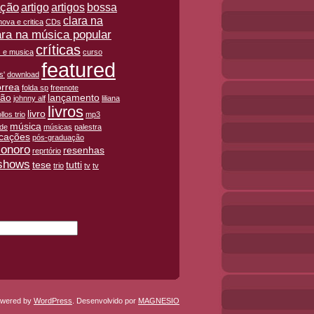
ação
artigo
artigos
bossa
clara na
ova e critica
CDs
ara na música popular
críticas
is e musica
curso
featured
s'
download
orrea
folda sp
freenote
ção
lançamento
johnny alf
liliana
livros
livro
llos trio
mp3
música
ade
músicas
palestra
icações
pós-graduação
sonoro
resenhas
reprtório
shows
tese
tutti
trio
tv
tv
wered by
WordPress
. Desenvolvido por
MAGNESIO