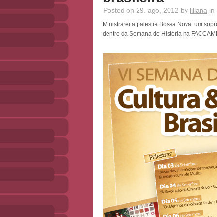
Posted on 29. ago, 2012 by
liliana
in
Ministrarei a palestra Bossa Nova: um sopro
dentro da Semana de História na FACCAMP,