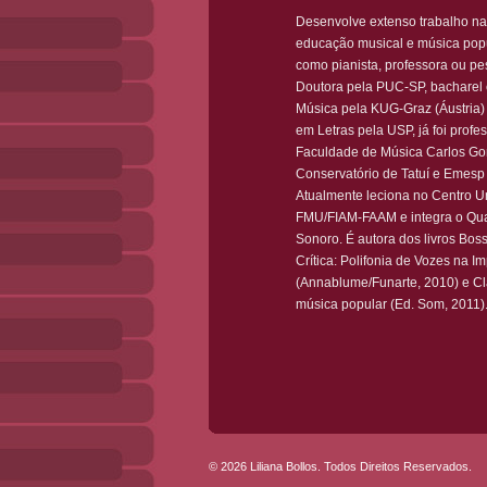
Desenvolve extenso trabalho na
educação musical e música popu
como pianista, professora ou pe
Doutora pela PUC-SP, bacharel
Música pela KUG-Graz (Áustria)
em Letras pela USP, já foi profe
Faculdade de Música Carlos G
Conservatório de Tatuí e Emesp
Atualmente leciona no Centro Un
FMU/FIAM-FAAM e integra o Qua
Sonoro. É autora dos livros Bos
Crítica: Polifonia de Vozes na I
(Annablume/Funarte, 2010) e Cl
música popular (Ed. Som, 2011)
© 2026 Liliana Bollos. Todos Direitos Reservados.