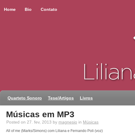
Home
Bio
Contato
Quarteto Sonoro
Tese/Artigos
Livros
Músicas em MP3
Posted on 27. fev, 2013 by
magnesio
in
Músicas
All of me (Marks/Simons) com Liliana e Fernando Poli (voz)