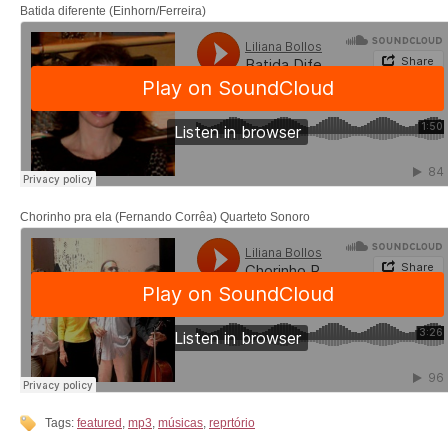
Batida diferente (Einhorn/Ferreira)
Chorinho pra ela (Fernando Corrêa) Quarteto Sonoro
Tags:
featured
,
mp3
,
músicas
,
reprtório