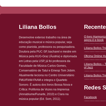
Liliana Bollos
Recente
O livro Harmoni
Desenvolve extenso trabalho na área de
agora é e-book
educação musical e música popular, seja
como pianista, professora ou pesquisadora.
Liliana Bollos T
Doutora pela PUC-SP, bacharel e mestre em
Oficina Online 
Música pela KUG-Graz (Áustria) e diplomada
em Letras pela USP, já foi professora da
Liliana Bollos – 
Faculdade de Música Carlos Gomes,
of Jazz
Conservatório de Tatuí e Emesp Tom Jobim.
Atualmente leciona no Centro Universitário
Liliana Bollos Tri
FMU/FIAM-FAAM e integra o Quarteto
Sonoro. É autora dos livros Bossa Nova e
Redes S
Crítica: Polifonia de Vozes na Imprensa
(Annablume/Funarte, 2010) e Clara na
Facebook
música popular (Ed. Som, 2011).