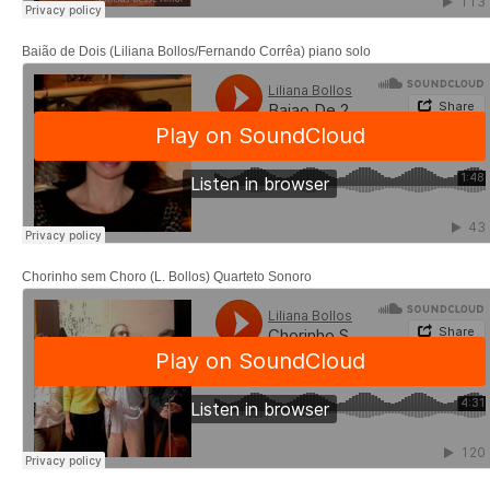
Baião de Dois (Liliana Bollos/Fernando Corrêa) piano solo
Chorinho sem Choro (L. Bollos) Quarteto Sonoro