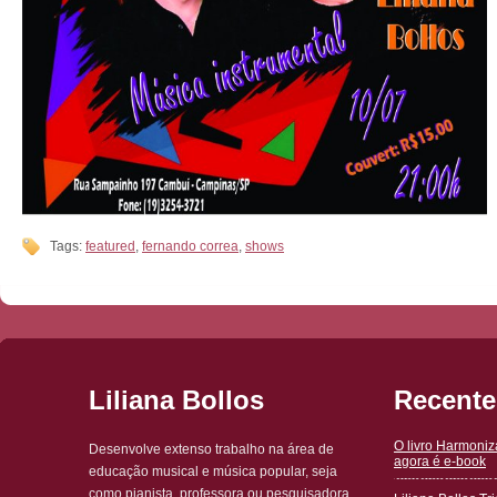
Tags:
featured
,
fernando correa
,
shows
Liliana Bollos
Recente
O livro Harmoni
Desenvolve extenso trabalho na área de
agora é e-book
educação musical e música popular, seja
como pianista, professora ou pesquisadora.