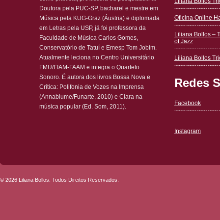
Liliana Bollos T
Doutora pela PUC-SP, bacharel e mestre em
Oficina Online 
Música pela KUG-Graz (Áustria) e diplomada
em Letras pela USP, já foi professora da
Liliana Bollos – 
Faculdade de Música Carlos Gomes,
of Jazz
Conservatório de Tatuí e Emesp Tom Jobim.
Atualmente leciona no Centro Universitário
Liliana Bollos Tri
FMU/FIAM-FAAM e integra o Quarteto
Sonoro. É autora dos livros Bossa Nova e
Redes S
Crítica: Polifonia de Vozes na Imprensa
(Annablume/Funarte, 2010) e Clara na
Facebook
música popular (Ed. Som, 2011).
Instagram
© 2026 Liliana Bollos. Todos Direitos Reservados.