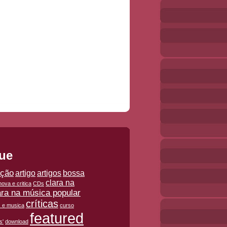
ue
ação
artigo
artigos
bossa
clara na
ova e critica
CDs
ara na música popular
críticas
is e musica
curso
featured
s'
download