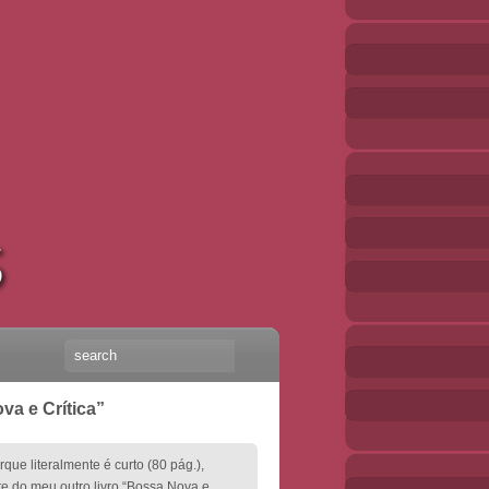
va e Crítica”
que literalmente é curto (80 pág.),
e do meu outro livro “Bossa Nova e