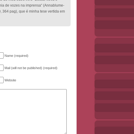
fonia de vozes na imprensa“ (Annablume-
, 364 pag), que é minha tese vertida em
Name (required)
Mail (will not be published) (required)
Website