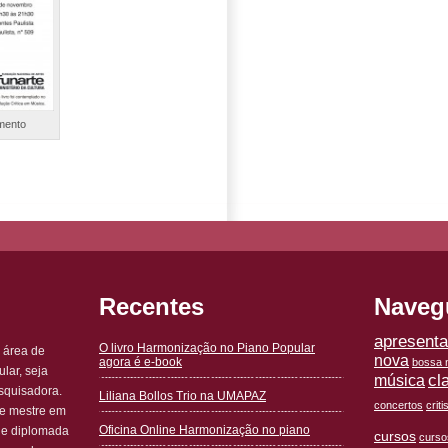
amento
Recentes
Naveg
apresent
O livro Harmonização no Piano Popular
 área de
nova
agora é e-book
bossa n
lar, seja
cl
música
squisadora.
Liliana Bollos Trio na UMAPAZ
concertos
crit
 e mestre em
Oficina Online Harmonização no piano
 e diplomada
cursos
curso