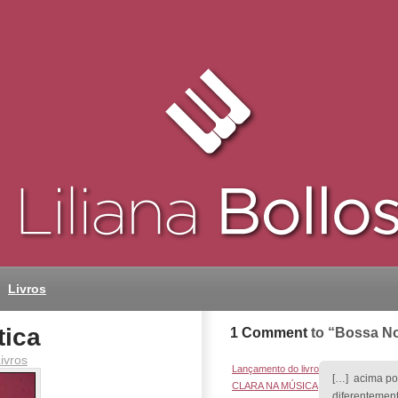
Livros
tica
1 Comment
to “Bossa No
ivros
Lançamento do livro
[…] acima por
CLARA NA MÚSICA
diferentement