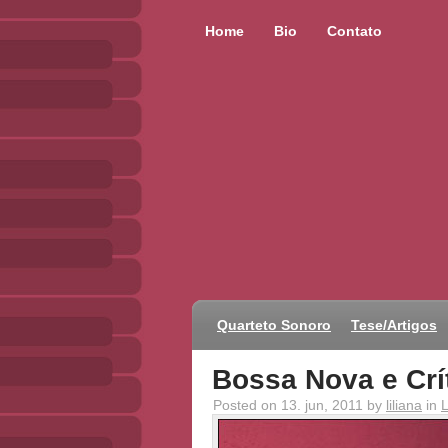
Home
Bio
Contato
Quarteto Sonoro
Tese/Artigos
Bossa Nova e Crí
Posted on 13. jun, 2011 by
liliana
in
L