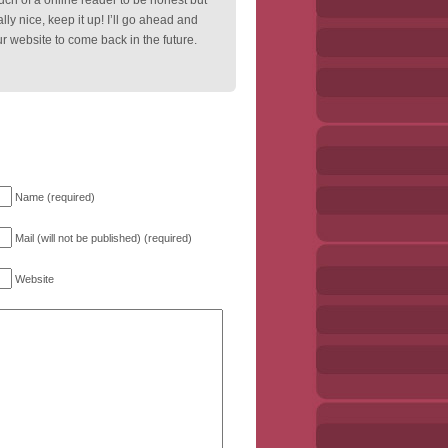
much of a online reader to be honest but
lly nice, keep it up! I’ll go ahead and
 website to come back in the future.
Name (required)
Mail (will not be published) (required)
Website