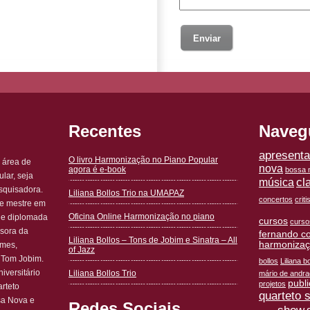
Recentes
Naveg
apresent
O livro Harmonização no Piano Popular
 área de
nova
agora é e-book
bossa n
lar, seja
cl
música
squisadora.
Liliana Bollos Trio na UMAPAZ
concertos
crit
 e mestre em
Oficina Online Harmonização no piano
 e diplomada
cursos
curso
ssora da
fernando c
Liliana Bollos – Tons de Jobim e Sinatra – All
harmoniza
omes,
of Jazz
 Tom Jobim.
bollos
Liliana bo
iversitário
Liliana Bollos Trio
mário de andr
publ
projetos
rteto
quarteto 
sa Nova e
Redes Sociais