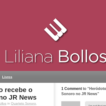
Livros
o recebe o
1 Comment
to “Heródoto
Sonoro no JR News”
 no JR News
ollos
in
Quarteto Sonoro
,