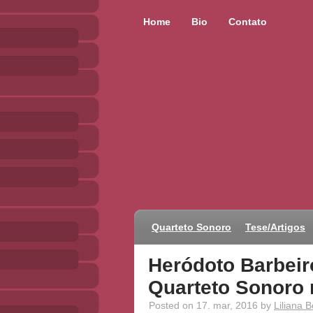
Home
Bio
Contato
Quarteto Sonoro
Tese/Artigos
Heródoto Barbeir
Quarteto Sonoro
Posted on 17. mar, 2016 by
Liliana B