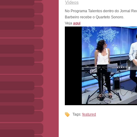
Vídeos
No Programa Talentos dentro do Jornal R
Barbeiro recebe o Quarteto Sonoro.
Veja
aqui
Tags:
featured