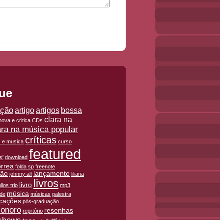
ue
ação
artigo
artigos
bossa
clara na
ova e critica
CDs
ara na música popular
críticas
is e musica
curso
featured
s'
download
orrea
folda sp
freenote
ção
lançamento
johnny alf
liliana
livros
livro
llos trio
mp3
música
ade
músicas
palestra
icações
pós-graduação
sonoro
resenhas
reprtório