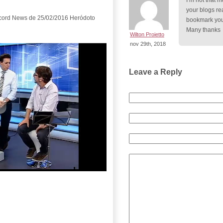
I’m not that 
your blogs rea
ecord News de 25/02/2016 Heródoto
bookmark your
Many thanks
Wilton Proietto
nov 29th, 2018
Leave a Reply